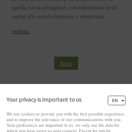
quella russa ed inglese, con riferimenti però
anche alla scuola francese e americana.
website
Back
Your privacy is important to us
We use cookies to provide you with the best possible experience
and to improve the relevance of our communications with you.
Your preferences are important to us, we only use the data for
Visitors: 2829662
which you have given us your consent. Except for strictly